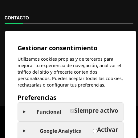
CONTACTO
Aviso Legal
Política de Privacidad
Gestionar consentimiento
Suscríbete al
NEWSLETTER
Utilizamos cookies propias y de terceros para
mejorar tu experiencia de navegación, analizar el
Síguenos en el
Blog
.
tráfico del sitio y ofrecerte contenidos
personalizados. Puedes aceptar todas las cookies,
rechazarlas o configurar tus preferencias.
Preferencias
Siempre activo
Funcional
© 2026 Abogados de Familia | Abogados Madrid. Todos los
derechos reservados.
Activar
Google Analytics