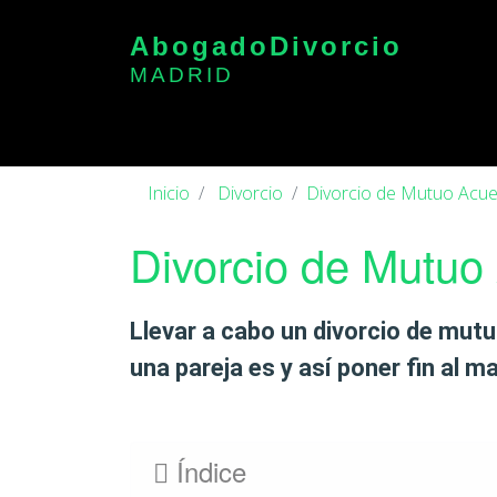
Abogado
Divorcio
MADRID
Inicio
Divorcio
Divorcio de Mutuo Acu
Divorcio de Mutuo
Llevar a cabo un
divorcio de mut
una pareja es y así poner fin al m
Índice