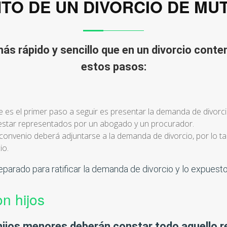
TO DE UN DIVORCIO DE M
s rápido y sencillo que en un divorcio conte
estos pasos:
 es el primer paso a seguir es presentar la demanda de divorci
estar representados por un abogado y un procurador.
convenio deberá adjuntarse a la demanda de divorcio, por lo 
io.
parado para ratificar la demanda de divorcio y lo expuesto
n hijos
ijos menores deberán constar todo aquello re