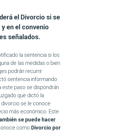
erá el Divorcio si se
 y en el convenio
les señalados.
ificado la sentencia si los
una de las medidas o bien
ges podrán recurrir
ictó sentencia informando
 a este paso se dispondrán
juzgado que dictó la
 divorcio se le conoce
recio más económico. Este
también se puede hacer
e conoce como
Divorcio por