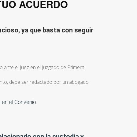
UTUO ACUERDO
ncioso, ya que basta con seguir
o ante el Juez en el Juzgado de Primera
tanto, debe ser redactado por un abogado
 en el Convenio.
lacionado con la custodia y