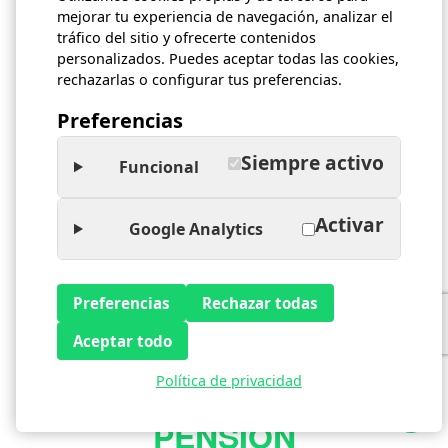
mejorar tu experiencia de navegación, analizar el
tráfico del sitio y ofrecerte contenidos
personalizados. Puedes aceptar todas las cookies,
rechazarlas o configurar tus preferencias.
Preferencias
Siempre activo
Funcional
6 junio 2019 |
admin |
pareja de hecho
Activar
Google Analytics
En el momento en el que queremos formalizar una
relación nos preguntamos qué es mejor y hemos
de valorar los pro y los contras de una u otra
Preferencias
Rechazar todas
situación.
Aceptar todo
Política de privacidad
PENSIÓN