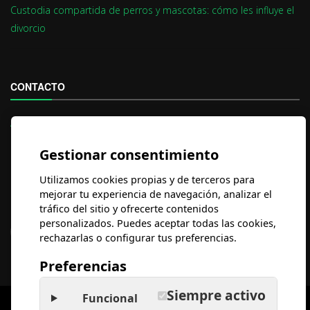
Custodia compartida de perros y mascotas: cómo les influye el
divorcio
CONTACTO
Aviso Legal
Política de Privacidad
Gestionar consentimiento
Suscríbete al
NEWSLETTER
Utilizamos cookies propias y de terceros para
mejorar tu experiencia de navegación, analizar el
Síguenos en el
Blog
.
tráfico del sitio y ofrecerte contenidos
personalizados. Puedes aceptar todas las cookies,
rechazarlas o configurar tus preferencias.
Preferencias
Siempre activo
Funcional