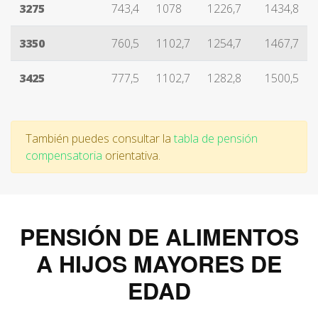
3275
743,4
1078
1226,7
1434,8
3350
760,5
1102,7
1254,7
1467,7
3425
777,5
1102,7
1282,8
1500,5
También puedes consultar la
tabla de pensión
compensatoria
orientativa.
PENSIÓN DE ALIMENTOS
A HIJOS MAYORES DE
EDAD