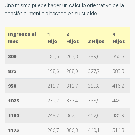
Uno mismo puede hacer un cálculo orientativo de la
pensión alimenticia basado en su sueldo.
Ingresos al
1
2
4
mes
Hijo
Hijos
3 Hijos
Hijos
800
181,6
263,3
299,6
350,5
875
198,6
288,0
327,7
383,3
950
215,7
312,7
355,8
416,2
1025
232,7
337,4
383,9
449,1
1100
249,7
362,1
412,0
481,9
1175
266,7
386,8
440,1
514,8