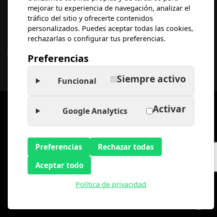
mejorar tu experiencia de navegación, analizar el
Suscríbete al
NEWSLETTER
tráfico del sitio y ofrecerte contenidos
personalizados. Puedes aceptar todas las cookies,
Síguenos en el
Blog
.
rechazarlas o configurar tus preferencias.
Preferencias
Siempre activo
Funcional
Activar
Google Analytics
© 2026 Abogados de Familia | Abogados Madrid. Todos los
derechos reservados.
Preferencias
Rechazar todas
Aceptar todo
Diseño web
Política de privacidad