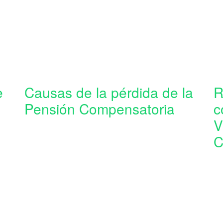
e
Causas de la pérdida de la
R
Pensión Compensatoria
c
V
C