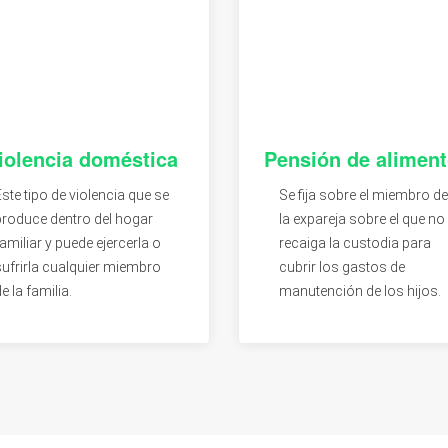
iolencia doméstica
Pensión de alimen
Este tipo de violencia que se
Se fija sobre el miembro de
produce dentro del hogar
la expareja sobre el que no
amiliar y puede ejercerla o
recaiga la custodia para
sufrirla cualquier miembro
cubrir los gastos de
e la familia.
manutención de los hijos.