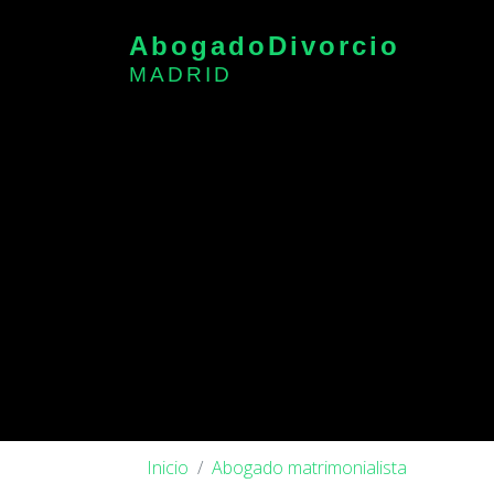
Abogado
Divorcio
MADRID
Inicio
Abogado matrimonialista