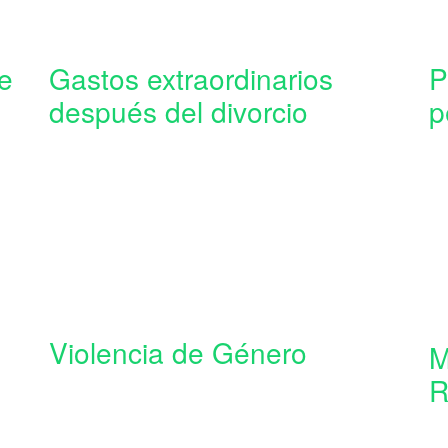
e
Gastos extraordinarios
P
después del divorcio
p
Violencia de Género
M
R