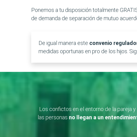
Ponemos a tu disposición totalmente GRATI
de demanda de separación de mutuo acuerdo 
De igual manera este
convenio regulador
medidas oportunas en pro de los hijos. Si
Los confictos en el entorno de la parej
las personas
no llegan a un entendimien