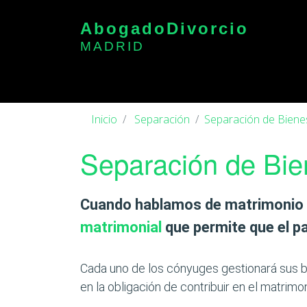
Abogado
Divorcio
MADRID
Inicio
Separación
Separación de Biene
Separación de Bie
Cuando hablamos de
matrimonio
matrimonial
que permite que el p
Cada uno de los cónyuges gestionará sus 
en la obligación de contribuir en el matri