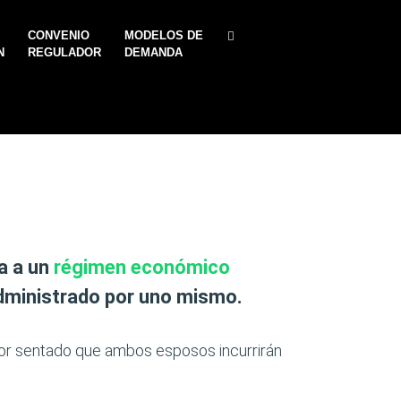
CONVENIO
MODELOS DE
N
REGULADOR
DEMANDA
a a un
régimen económico
administrado por uno mismo.
or sentado que ambos esposos incurrirán