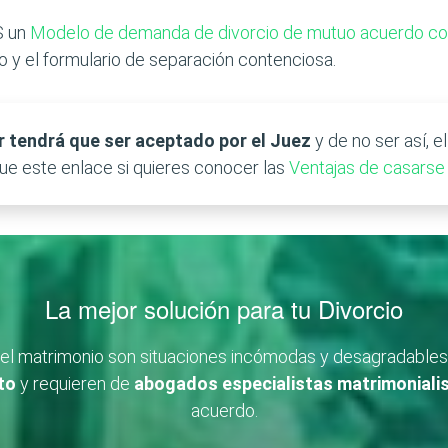
S un
Modelo de demanda de divorcio de mutuo acuerdo con 
y el formulario de separación contenciosa.
 tendrá que ser aceptado por el Juez
y de no ser así, 
gue este enlace si quieres conocer las
Ventajas de casarse
La mejor solución para tu Divorcio
a y el matrimonio son situaciones incómodas y desagradab
to
y requieren de
abogados especialistas matrimoniali
acuerdo.