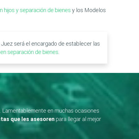
hijos y separación de bienes
y los Modelos
el Juez será el encargado de establecer las
 en separación de bienes
.
les. Lamentablemente en muchas ocasiones
stas que les asesoren
para llegar al mejor