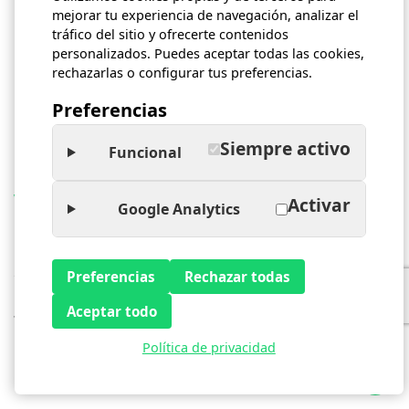
mejorar tu experiencia de navegación, analizar el
tráfico del sitio y ofrecerte contenidos
personalizados. Puedes aceptar todas las cookies,
rechazarlas o configurar tus preferencias.
NAVEGACIÓN DE
Preferencias
ENTRADAS
Siempre activo
Funcional
Ventajas de casarse en separación de bienes
Activar
Google Analytics
Guarda y Custodia en un divorcio quien se queda con los
hijos
2 comentarios en “
Los ricos también
Preferencias
Rechazar todas
lloran: los divorcios más caros de los
famosos
Aceptar todo
”
Política de privacidad
Cristina
dice: