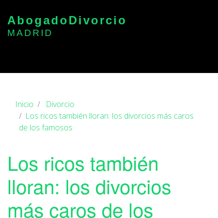
Abogado
Divorcio
MADRID
Inicio
Divorcio
Los ricos también lloran: los divorcios más caros
de los famosos
Los ricos también
lloran: los divorcios
más caros de los